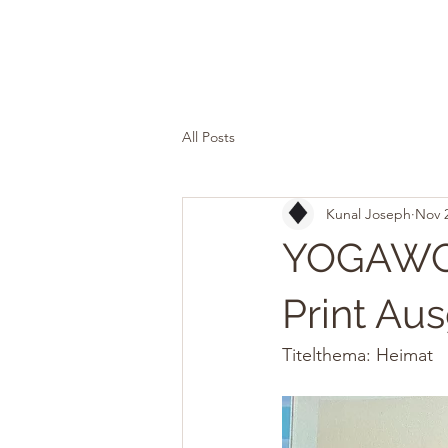
All Posts
Kunal Joseph
Nov 2
YOGAWOR
Print Au
Titelthema: Heimat