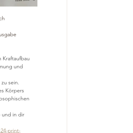
och
Ausgabe 
m Kraftaufbau 
hmung und 
 zu sein.
es Körpers
losophischen 
 und in dir 
24-print-