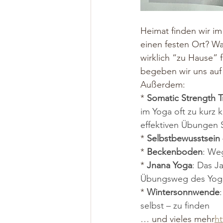
Heimat finden wir im
einen festen Ort? 
wirklich “zu Hause” 
begeben wir uns auf
Außerdem:
*
Somatic Strength T
im Yoga oft zu kurz
effektiven Übungen S
*
Selbstbewusstsein
*
Beckenboden
: We
*
Jnana Yoga
: Das J
Übungsweg des Yog
*
Wintersonnwende
selbst – zu finden
… und vieles mehr
ht