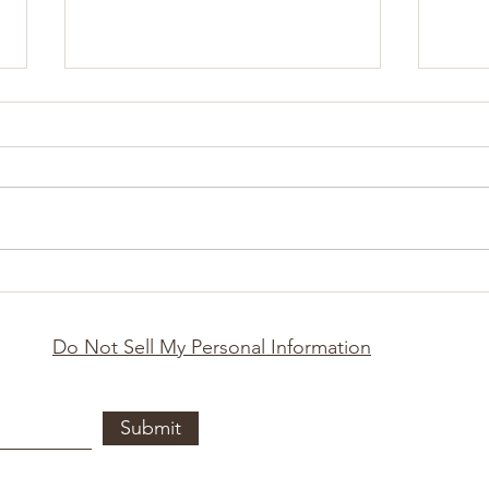
Kleine Pause, große
Die 
Wirkung – 7 Übungen für
mobi
geistige Frische
Yoga
Do Not Sell My Personal Information
Jos
Submit