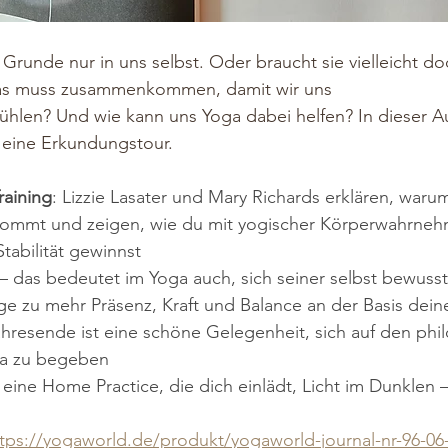
 Grunde nur in uns selbst. Oder braucht sie vielleicht d
Was muss zusammenkommen, damit wir uns
fühlen? Und wie kann uns Yoga dabei helfen? In dieser 
 eine Erkundungstour.
raining
: Lizzie Lasater und Mary Richards erklären, waru
 kommt und zeigen, wie du mit yogischer Körperwahrne
tabilität gewinnst
 – das bedeutet im Yoga auch, sich seiner selbst bewusst
ge zu mehr Präsenz, Kraft und Balance an der Basis dein
ahresende ist eine schöne Gelegenheit, sich auf den phi
a zu begeben
: eine Home Practice, die dich einlädt, Licht im Dunklen –
tps://yogaworld.de/produkt/yogaworld-journal-nr-96-06-